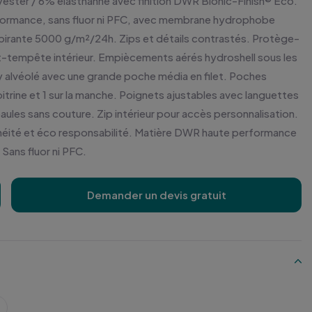
ester / 6% élasthanne avec finition DWR Bionic-Finish® Eco.
formance, sans fluor ni PFC, avec membrane hydrophobe
irante 5000 g/m²/24h. Zips et détails contrastés. Protège-
-tempête intérieur. Empiècements aérés hydroshell sous les
y alvéolé avec une grande poche média en filet. Poches
poitrine et 1 sur la manche. Poignets ajustables avec languettes
aules sans couture. Zip intérieur pour accès personnalisation.
nchéité et éco responsabilité. Matière DWR haute performance
ans fluor ni PFC.
Demander un devis gratuit