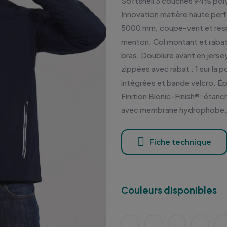
Softshell 3 couches 94% poly
Innovation matière haute per
5000 mm, coupe-vent et resp
menton. Col montant et rabat
bras. Doublure avant en jerse
zippées avec rabat : 1 sur la 
intégrées et bande velcro. Ép
Finition Bionic-Finish®: éta
avec membrane hydrophobe. S
Fiche technique
Couleurs disponibles