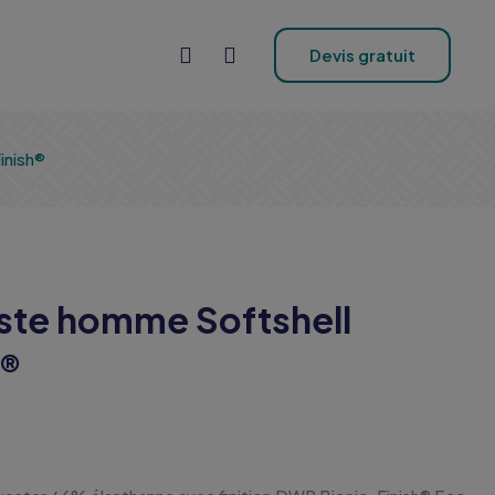
Devis gratuit
inish®
este homme Softshell
h®