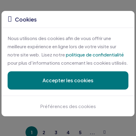
Cookies
New
New
Nous utilisons des cookies afin de vous offrir une
meilleure expérience en ligne lors de votre visite sur
notre site web. Lisez notre
politique de confidentialité
pour plus d'informations concernant les cookies utilisés.
Accepter les cookies
KARIBAN - K383
KARIBAN - K359
Préférences des cookies
T-shirt col rond manches longues femme
T-shirt col rond manches longues homme
1
2
3
4
5
...