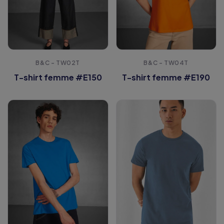
B&C - TW02T
B&C - TW04T
T-shirt femme #E150
T-shirt femme #E190