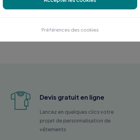
1
2
3
4
5
...
Préférences des cookies
Devis gratuit en ligne
Lancez en quelques clics votre
projet de personnalisation de
vêtements