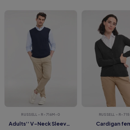
RUSSELL - R-716M-0
RUSSELL - R-71
Adults'' V-Neck Sleeveless Knitted Pullover
Cardigan f