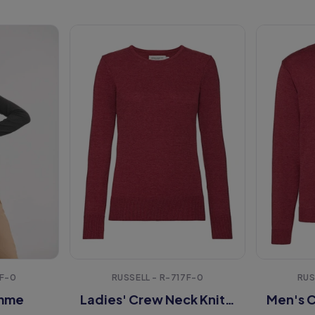
5F-0
RUSSELL - R-717F-0
RUS
emme
Ladies' Crew Neck Knitted Pullover