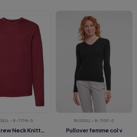
SELL - R-717M-0
RUSSELL - R-710F-0
Men's Crew Neck Knitted Pullover
Pullover femme col v