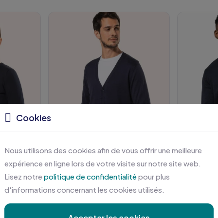
Cookies
Nous utilisons des cookies afin de vous offrir une meilleure
expérience en ligne lors de votre visite sur notre site web.
Lisez notre
politique de confidentialité
pour plus
03
KARIBAN - PK902
K
d'informations concernant les cookies utilisés.
Cardigan Supima® femme
Cardigan Supima® homme
Ca
Accepter les cookies