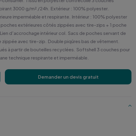
-consumer. Tissu en polyester contrecollé 3 couches
irant 3000 g/m² /24h. Extérieur : 100% polyester.
rieure imperméable et respirante. Intérieur : 100% polyester
 poches extérieures côtés zippées avec tire-zips + 1 poche
. Lien d'accrochage intérieur col. Sacs de poches servant de
e zippée avec tire-zip. Double piqûres bas de vêtement.
és à partir de bouteilles recyclées. Softshell 3 couches pour
ane technique respirante et imperméable.
Demander un devis gratuit