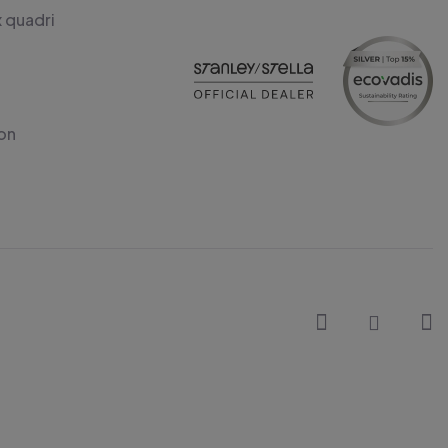
x quadri
on