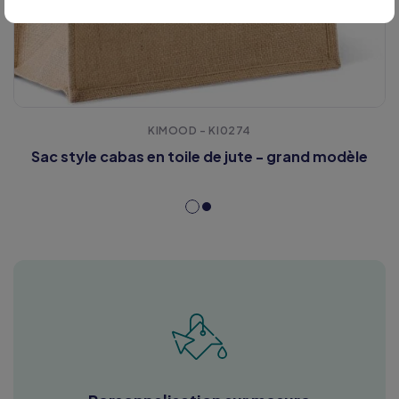
KIMOOD - KI0274
Sac style cabas en toile de jute - grand modèle