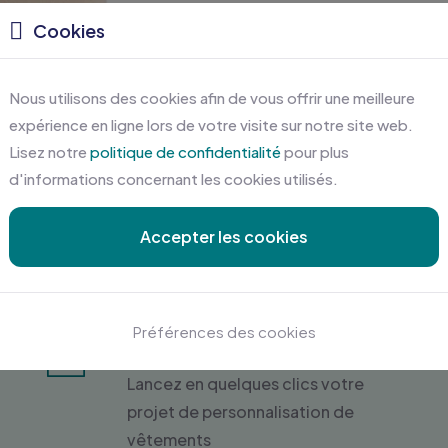
Cookies
Certifications
Nous utilisons des cookies afin de vous offrir une meilleure
expérience en ligne lors de votre visite sur notre site web.
Lisez notre
politique de confidentialité
pour plus
d'informations concernant les cookies utilisés.
Accepter les cookies
Préférences des cookies
Devis gratuit en ligne
Lancez en quelques clics votre
projet de personnalisation de
vêtements