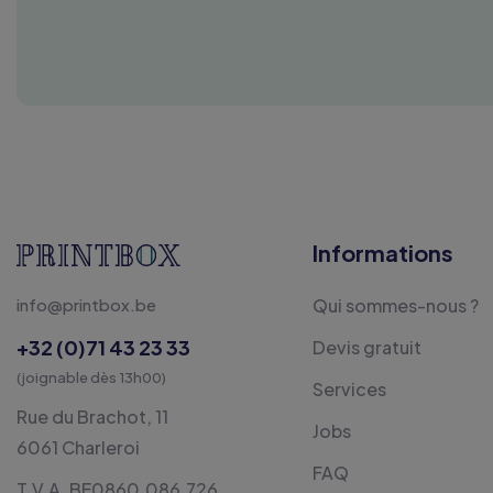
Informations
info@printbox.be
Qui sommes-nous ?
+32 (0)71 43 23 33
Devis gratuit
(joignable dès 13h00)
Services
Rue du Brachot, 11
Jobs
6061 Charleroi
FAQ
T.V.A. BE0860.086.726