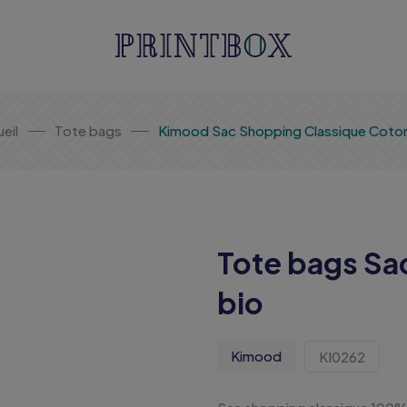
eil
Tote bags
Kimood Sac Shopping Classique Coton
Tote bags Sa
bio
Kimood
KI0262