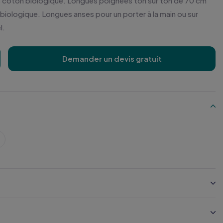
 coton biologique. Longues poignées ton sur ton de 70 cm
iologique. Longues anses pour un porter à la main ou sur
l.
Demander un devis gratuit