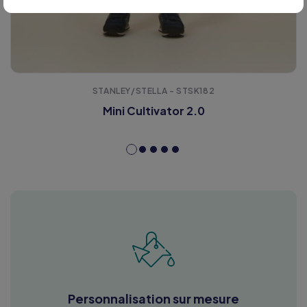
STANLEY/STELLA - STSK182
Mini Cultivator 2.0
Personnalisation sur mesure