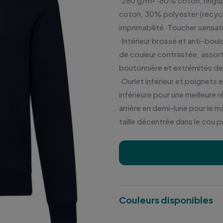
·280 g/m² ·80% coton, ringsp
coton, 30% polyester (recycl
imprimabilité ·Toucher sensati
·Intérieur brossé et anti-bo
de couleur contrastée, assort
boutonnière et extrémités de
·Ourlet inférieur et poignets
inférieure pour une meilleure
arrière en demi-lune pour le m
taille décentrée dans le cou p
Couleurs disponibles