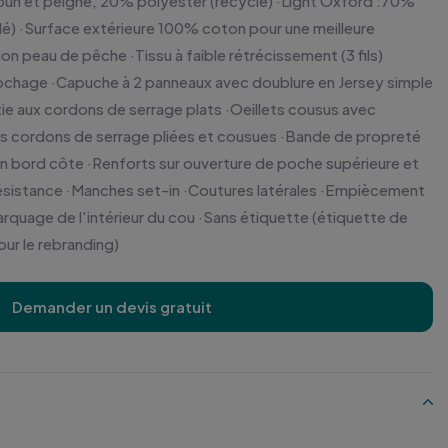
un et peigné, 20% polyester (recyclé) ·Light Oxford :70%
é) ·Surface extérieure 100% coton pour une meilleure
on peau de pêche ·Tissu à faible rétrécissement (3 fils)
ulochage ·Capuche à 2 panneaux avec doublure en Jersey simple
ie aux cordons de serrage plats ·Oeillets cousus avec
s cordons de serrage pliées et cousues ·Bande de propreté
 en bord côte ·Renforts sur ouverture de poche supérieure et
 résistance ·Manches set-in ·Coutures latérales ·Empiècement
arquage de l'intérieur du cou ·Sans étiquette (étiquette de
our le rebranding)
Demander un devis gratuit