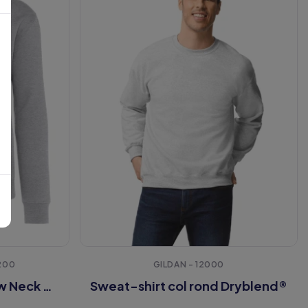
200
GILDAN - 12000
Signature Tagless Crew Neck Sweatshirt Unisex
Sweat-shirt col rond Dryblend®