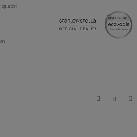
x quadri
on