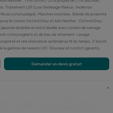
Ash Heather : 79% coton / 20% polyester / 1% viscose).
n. Traitement LSF (Low Shrinkage Fleece : molleton
 3 fils en coton peigné. Manches montées. Bande de propreté
 pour le coloris Oxford Grey et Ash Heather ; Oxford Grey
. Capuche doublée en nid d'abeille avec cordon de serrage.
bord-côte poignets et de bas de vêtement. Lavage
opreté et une résistance optimale au fil du temps. S’inscrit
l de la gamme de sweats LSF. Douceur et confort garantis.
Demander un devis gratuit