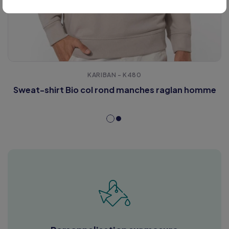
KARIBAN - K480
Sweat-shirt Bio col rond manches raglan homme