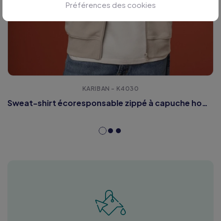
Préférences des cookies
KARIBAN - K4030
Sweat-shirt écoresponsable zippé à capuche homme