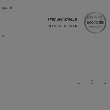
x quadri
on