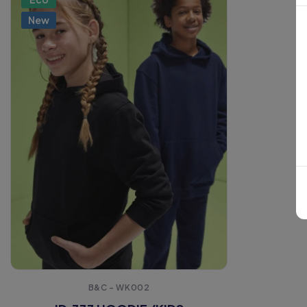
New
B&C - WK002