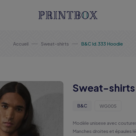
Accueil
Sweat-shirts
B&C Id.333 Hoodie
Sweat-shirt
B&C
WG005
Modèle unisexe avec coutures
Manches droites et épaules 