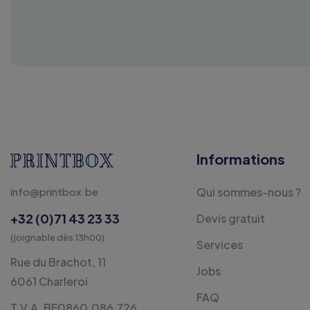
Informations
info@printbox.be
Qui sommes-nous ?
+32 (0)71 43 23 33
Devis gratuit
(joignable dès 13h00)
Services
Rue du Brachot, 11
Jobs
6061 Charleroi
FAQ
T.V.A. BE0860.086.726