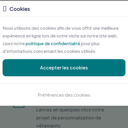
Cookies
Nous utilisons des cookies afin de vous offrir une meilleure
expérience en ligne lors de votre visite sur notre site web.
Lisez notre
politique de confidentialité
pour plus
d'informations concernant les cookies utilisés.
Accepter les cookies
Préférences des cookies
Devis gratuit en ligne
Lancez en quelques clics votre
projet de personnalisation de
vêtements