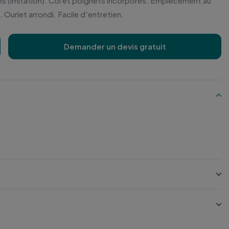
s (imitation). Col et poignets incorporés. Empiècement au
 Ourlet arrondi. Facile d'entretien.
Demander un devis gratuit