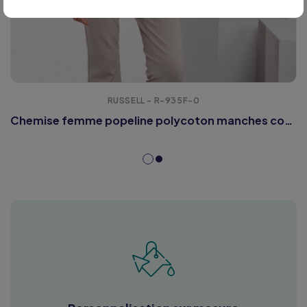
RUSSELL - R-935F-0
Chemise femme popeline polycoton manches courtes