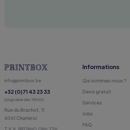
Informations
info@printbox.be
Qui sommes-nous ?
+32 (0)71 43 23 33
Devis gratuit
(joignable dès 13h00)
Services
Rue du Brachot, 11
Jobs
6061 Charleroi
FAQ
T.V.A. BE0860.086.726