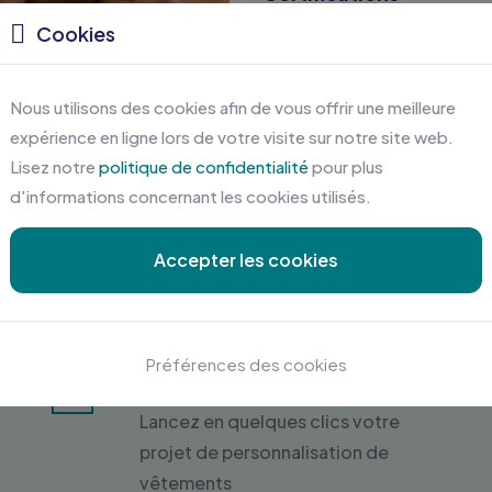
Cookies
Nous utilisons des cookies afin de vous offrir une meilleure
expérience en ligne lors de votre visite sur notre site web.
Lisez notre
politique de confidentialité
pour plus
d'informations concernant les cookies utilisés.
Accepter les cookies
Préférences des cookies
Devis gratuit en ligne
Lancez en quelques clics votre
projet de personnalisation de
vêtements