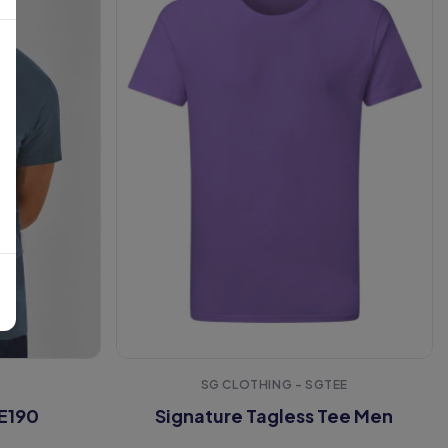
SG CLOTHING - SGTEE
E190
Signature Tagless Tee Men