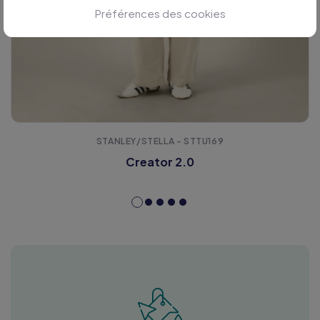
Préférences des cookies
STANLEY/STELLA - STTU169
Creator 2.0