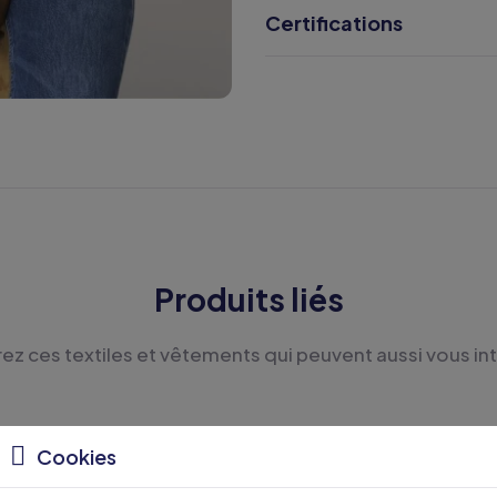
Certifications
Produits liés
z ces textiles et vêtements qui peuvent aussi vous in
Cookies