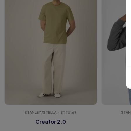
STANLEY/STELLA - STTU169
STAN
Creator 2.0