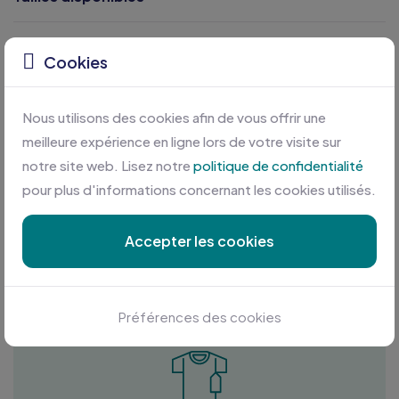
Caractéristiques
Cookies
Nous utilisons des cookies afin de vous offrir une
meilleure expérience en ligne lors de votre visite sur
notre site web. Lisez notre
politique de confidentialité
pour plus d'informations concernant les cookies utilisés.
Accepter les cookies
Personnalisation sur mesure
Profitez des meilleures conditions en plus d'une équipe
à votre écoute
Préférences des cookies