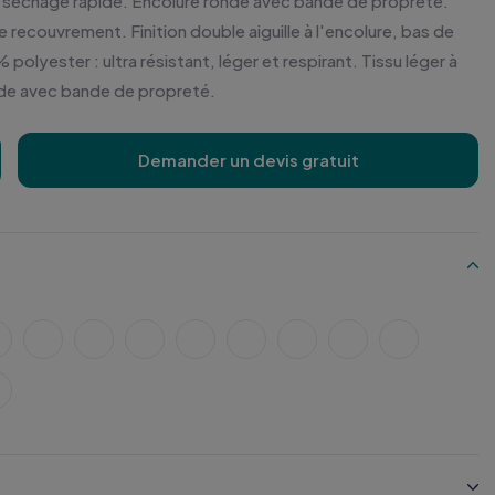
à séchage rapide. Encolure ronde avec bande de propreté.
recouvrement. Finition double aiguille à l'encolure, bas de
lyester : ultra résistant, léger et respirant. Tissu léger à
nde avec bande de propreté.
Demander un devis gratuit