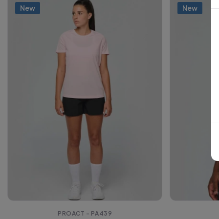
New
New
PROACT - PA439