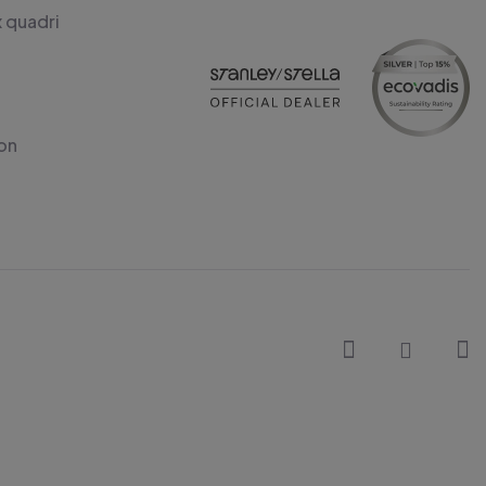
x quadri
on