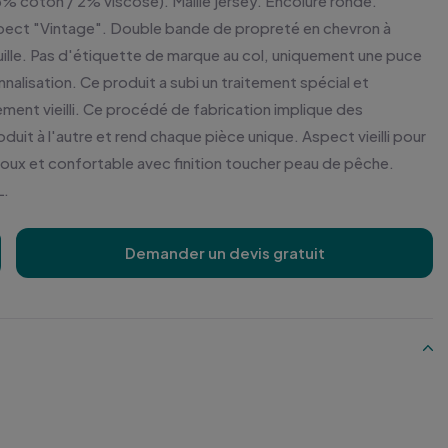
% coton / 2% viscose). Maille jersey. Encolure ronde.
pect "Vintage". Double bande de propreté en chevron à
guille. Pas d'étiquette de marque au col, uniquement une puce
sonnalisation. Ce produit a subi un traitement spécial et
ment vieilli. Ce procédé de fabrication implique des
oduit à l'autre et rend chaque pièce unique. Aspect vieilli pour
oux et confortable avec finition toucher peau de pêche.
L.
Demander un devis gratuit