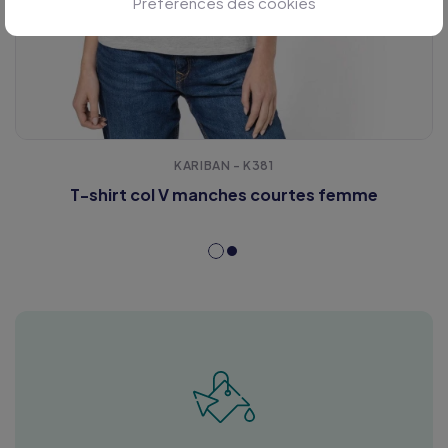
Préférences des cookies
KARIBAN - K381
T-shirt col V manches courtes femme