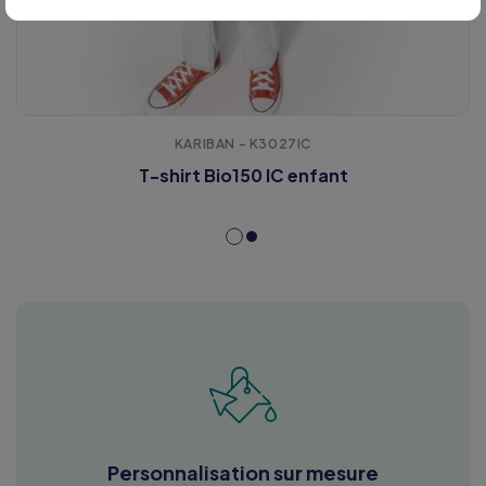
KARIBAN - K3027IC
T-shirt Bio150 IC enfant
Personnalisation sur mesure