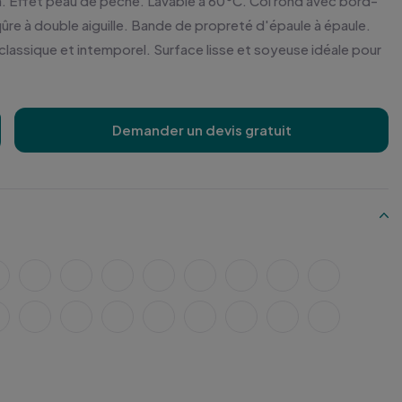
 Effet peau de pêche. Lavable à 60°C. Col rond avec bord-
re à double aiguille. Bande de propreté d'épaule à épaule.
lassique et intemporel. Surface lisse et soyeuse idéale pour
Demander un devis gratuit