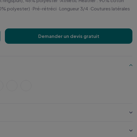
t ringspun), 48% polyester ·Athletic Heather : 90% coton
10% polyester) ·Pré-rétréci ·Longueur 3/4 ·Coutures latérales
Demander un devis gratuit