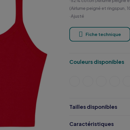
·52% coton (Airlume peigné e
(Airlume peigné et ringspun, 
·Ajusté
Fiche technique
Couleurs disponibles
Tailles disponibles
Caractéristiques