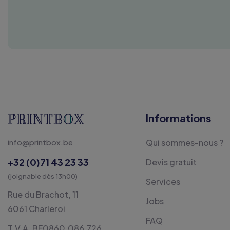
Informations
info@printbox.be
Qui sommes-nous ?
+32 (0)71 43 23 33
Devis gratuit
(joignable dès 13h00)
Services
Rue du Brachot, 11
Jobs
6061 Charleroi
FAQ
T.V.A. BE0860.086.726