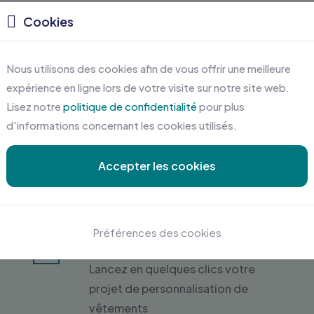
Cookies
Nous utilisons des cookies afin de vous offrir une meilleure
expérience en ligne lors de votre visite sur notre site web.
Lisez notre
politique de confidentialité
pour plus
d'informations concernant les cookies utilisés.
Accepter les cookies
Préférences des cookies
Devis gratuit en ligne
Lancez en quelques clics votre
projet de personnalisation de
vêtements