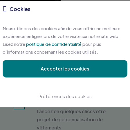
Cookies
Nous utilisons des cookies afin de vous offrir une meilleure
expérience en ligne lors de votre visite sur notre site web.
Lisez notre
politique de confidentialité
pour plus
d'informations concernant les cookies utilisés.
Accepter les cookies
Préférences des cookies
Devis gratuit en ligne
Lancez en quelques clics votre
projet de personnalisation de
vêtements