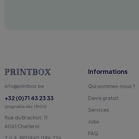
Informations
info@printbox.be
Qui sommes-nous ?
+32 (0)71 43 23 33
Devis gratuit
(joignable dès 13h00)
Services
Rue du Brachot, 11
Jobs
6061 Charleroi
FAQ
T.V.A. BE0860.086.726