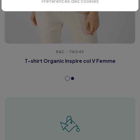
Préférences des cookies
B&C - TW045
T-shirt Organic Inspire col V Femme