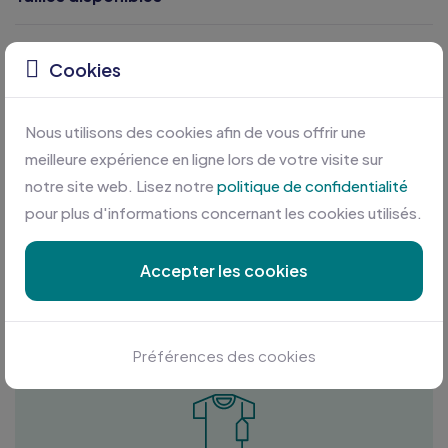
Caractéristiques
Cookies
Nous utilisons des cookies afin de vous offrir une
meilleure expérience en ligne lors de votre visite sur
notre site web. Lisez notre
politique de confidentialité
pour plus d'informations concernant les cookies utilisés.
Accepter les cookies
Personnalisation sur mesure
Profitez des meilleures conditions en plus d'une équipe
à votre écoute
Préférences des cookies