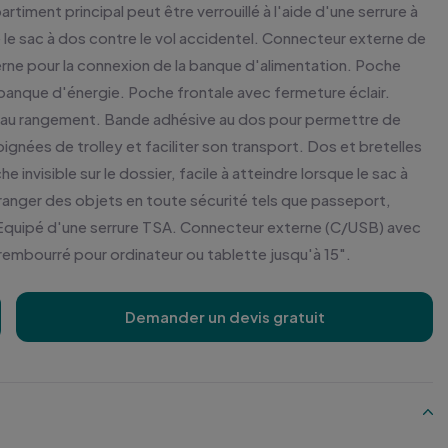
timent principal peut être verrouillé à l'aide d'une serrure à
le sac à dos contre le vol accidentel. Connecteur externe de
rne pour la connexion de la banque d'alimentation. Poche
a banque d'énergie. Poche frontale avec fermeture éclair.
 au rangement. Bande adhésive au dos pour permettre de
oignées de trolley et faciliter son transport. Dos et bretelles
 invisible sur le dossier, facile à atteindre lorsque le sac à
 ranger des objets en toute sécurité tels que passeport,
. Equipé d'une serrure TSA. Connecteur externe (C/USB) avec
embourré pour ordinateur ou tablette jusqu'à 15".
Demander un devis gratuit