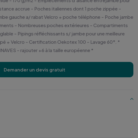
ide - 170 g/m2 - Empiècements d'aisance entrejambe pour
sistance accrue - Poches italiennes dont 1 poche zippée -
ambe gauche a/ rabat Velcro + poche téléphone - Poche jambe
rtiments - Nombreuses poches extérieures - Compartiments
 réglable - Pipings réfléchissants s/ jambe pour une meilleure
ippé + Velcro - Certification Oekotex 100 - Lavage 60°. *
ES - rajouter +6 à la taille européenne *
Demander un devis gratuit