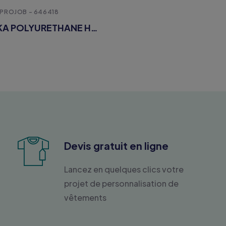
PROJOB - 646418
6418 PARKA POLYURETHANE HV MATELASSEE - EN ISO 20471 CLASSE 3 - EN 343 3/1/X
Devis gratuit en ligne
Lancez en quelques clics votre
projet de personnalisation de
vêtements