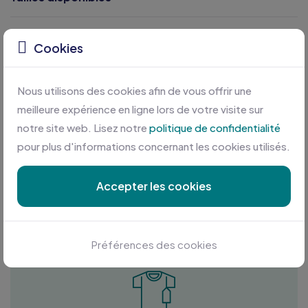
Caractéristiques
Cookies
Nous utilisons des cookies afin de vous offrir une
meilleure expérience en ligne lors de votre visite sur
notre site web. Lisez notre
politique de confidentialité
pour plus d'informations concernant les cookies utilisés.
Accepter les cookies
Personnalisation sur mesure
Profitez des meilleures conditions en plus d'une équipe
à votre écoute
Préférences des cookies