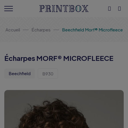
Accueil
Écharpes
Beechfield Morf® Microfleece
Écharpes MORF® MICROFLEECE
Beechfield
B930